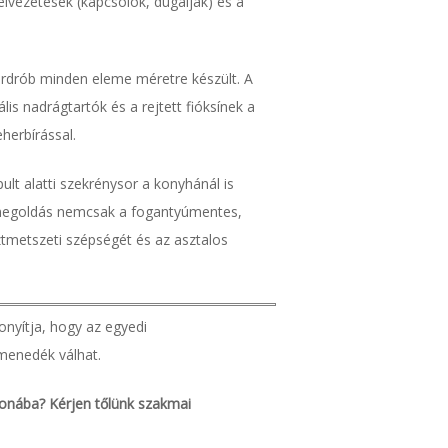
elvezetések (kapcsolók, dugaljak) és a
ardrób minden eleme méretre készült. A
lis nadrágtartók és a rejtett fióksínek a
herbírással.
lt alatti szekrénysor a konyhánál is
 megoldás nemcsak a fogantyúmentes,
tmetszeti szépségét és az asztalos
onyítja, hogy az egyedi
menedék válhat.
onába? Kérjen tőlünk szakmai