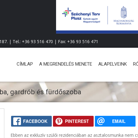
Ugrás
a
tartalomra
87. | Tel.:
+36 93 516 470
| Fax:
+36 93 516 471
F
CÍMLAP
A MEGRENDELÉS MENETE
ALAPELVEINK
R
ő
m
oba, gardrób és fürdőszoba
e
n
ü
FACEBOOK
PINTEREST
EMAIL
Ebben az exkluzív szülői rezidenciában az asztalosmunka nem c