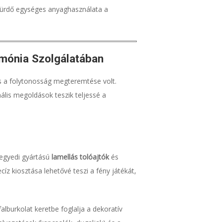
fürdő egységes anyaghasználata a
rmónia Szolgálatában
vás a folytonosság megteremtése volt.
ális megoldások teszik teljessé a
 egyedi gyártású
lamellás tolóajtók
és
íz kiosztása lehetővé teszi a fény játékát,
alburkolat keretbe foglalja a dekoratív