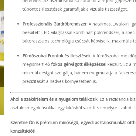
betéteket. Az asztalosmunka során itt a rejtett gépészeti 
tűpontos illesztések garantálják a vizuális tisztaságot.
Professzionális Gardróbrendszer:
A hatalmas, „walk-in” g
beépített LED-világítással kombinált polcrendszer, a speciá
bútorasztalos technológia csúcsát képviselik, maximális te
Fürdőszobai Frontok és Illesztések:
A fürdőszobai mosdópu
megismert
45 fokos gérvágott élképzéssel
készült. Ez a
minimál designt szolgálja, hanem megmutatja a fa keresz
precizitását a nedves környezetben is.
Ahol a szakértelem és a nyugalom találkozik.
Ez a rezidencia biz
asztalosmegoldásokkal egy lakásból valódi, személyre szabott 
Szeretne Ön is prémium minőségű, egyedi asztalosmunkát otth
konzultációt!