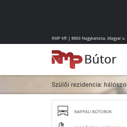
RMP Kft | 8800 Nagykanizsa, Magyar u. 1
B
ú
Szülői rezidencia: hálósz
t
o
NAPPALI BÚTOROK