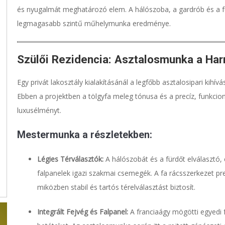
és nyugalmát meghatározó elem. A hálószoba, a gardrób és a 
legmagasabb szintű műhelymunka eredménye.
Szülői Rezidencia: Asztalosmunka a Ha
Egy privát lakosztály kialakításánál a legfőbb asztalosipari kihí
Ebben a projektben a tölgyfa meleg tónusa és a precíz, funkcion
luxusélményt.
Mestermunka a részletekben:
Légies Térválasztók:
A hálószobát és a fürdőt elválasztó,
falpanelek igazi szakmai csemegék. A fa rácsszerkezet prec
miközben stabil és tartós térelválasztást biztosít.
Integrált Fejvég és Falpanel:
A franciaágy mögötti egyedi f