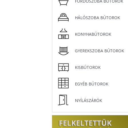
r
FÜRDŐSZOBA BÚTOROK
HÁLÓSZOBA BÚTOROK
KONYHABÚTOROK
GYEREKSZOBA BÚTOROK
KISBÚTOROK
EGYÉB BÚTOROK
NYÍLÁSZÁRÓK