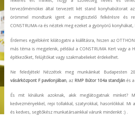
felkérés ért minket, hogy a szövetség neves és tehetsé
tervezőmérnökei által tervezett két stand konyhabútorait 
örömmel mondtunk igent a megtisztelő felkérésre és re
CONSTRUMA-ra és nézitek meg ezeket a gyönyörű konyhákat, 
Érdemes egyébként kilátogatni a kiállításra, hiszen az OTTHO
más téma is megjelenik, például a CONSTRUMA Kert vagy a H
építkezőket, felújítókat vagy szakmabelieket érdekelhet.
Ne feledjétek! Nézzétek meg munkáinkat Budapesten 20
vásárközpont F pavilonjában
, az
RMP Bútor 104a standján
és 
És mit kínálunk azoknak, akik meglátogatnak minket? 
kedvezményekkel, repi tollakkal, szatyrokkal, hasonlókkal. Mi
és kedves, segítőkész munkatársainkkal várunk mindenkit :) .