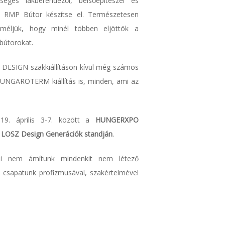
ges lakberendezői, belsőépítészei és
az RMP Bútor készítse el. Természetesen
méljük, hogy minél többen eljöttök a
bútorokat.
N DESIGN szakkiállításon kívül még számos
UNGAROTERM kiállítás is, minden, ami az
19. április 3-7. között a
HUNGERXPO
a
LOSZ Design Generációk standján
.
Mi nem ámítunk mindenkit nem létező
 a csapatunk profizmusával, szakértelmével