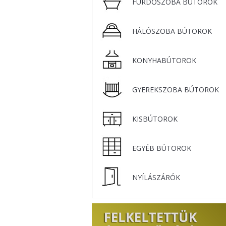
r
FÜRDŐSZOBA BÚTOROK
HÁLÓSZOBA BÚTOROK
KONYHABÚTOROK
GYEREKSZOBA BÚTOROK
KISBÚTOROK
EGYÉB BÚTOROK
NYÍLÁSZÁRÓK