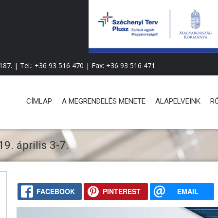
Ugrás
a
tartalomra
87. | Tel.:
+36 93 516 470
| Fax:
+36 93 516 471
F
CÍMLAP
A MEGRENDELÉS MENETE
ALAPELVEINK
R
ő
m
9. április 3-7.
e
n
ü
FACEBOOK
PINTEREST
EMAIL