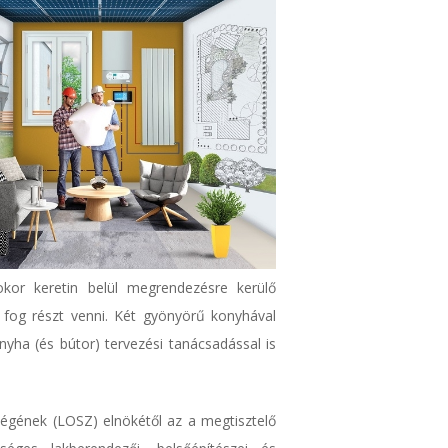
or keretin belül megrendezésre kerülő
 fog részt venni. Két gyönyörű konyhával
yha (és bútor) tervezési tanácsadással is
égének (LOSZ) elnökétől az a megtisztelő