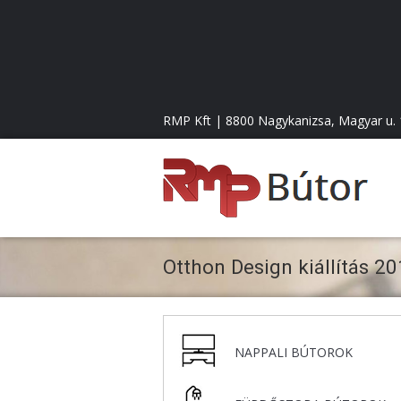
RMP Kft | 8800 Nagykanizsa, Magyar u. 1
B
ú
Otthon Design kiállítás 201
t
o
NAPPALI BÚTOROK