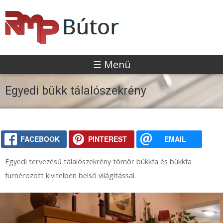
Ugrás
B
a
tartalomra
ú
☰ Menü
t
Egyedi bükk tálalószekrény
o
FACEBOOK
PINTEREST
EMAIL
r
Egyedi tervezésű tálalószekrény tömör bükkfa és bükkfa
furnérozott kivitelben belső világítással.